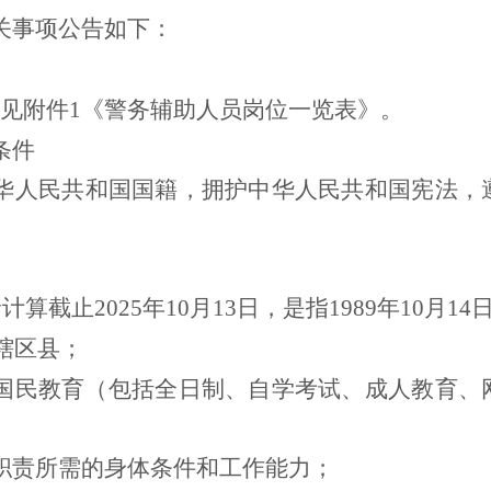
关事项公告如下：
见
附件
1《警务辅助人员岗位一览表》。
条件
华人民共和国国籍，拥护中华人民共和国宪法，
龄计算截止
2025
年
10
月
13
日，是指
1989
年
10
月
14
辖区县
；
取得国民教育（包括全日制、自学考试、成人教育
；
位职责所需的身体条件和工作能力；