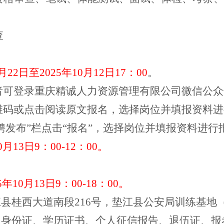
查
月
22
日至
2025
年
10
月
12
日
17
：
00
。
者可
登录
重庆精诚人力资源管理有限公司
微信公众
维码
或点击阅读原文报名
，选择岗位并填报资料进
聘发布
”
栏点击
“
报名
”
，选择岗位并填报资料进行
0
月
13
日
9
：
00-12
：
00
。
5
年
10
月
13
日
9
：
00-18
：
00
。
江县桂西大道
南段
216
号
，垫江县公安局训练基地
：身份证、学历证书、个人征信报告、退伍证、报