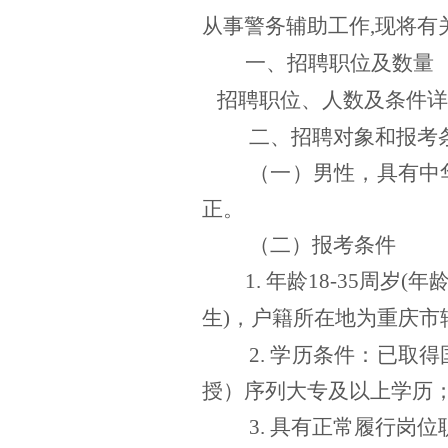
从事警务辅助工作,现将有
一、招聘职位及数量
招聘职位、人数及条件
详
二、招聘对象和报考
（一）
男性，
具有中
正。
（二）报考条件
1.
年龄
18-
35
周岁
(
年
生
)
，户籍
所在地
为重庆
市
2. 学历条件：已
授）序列大专及以上学历
3. 具有正常履行岗