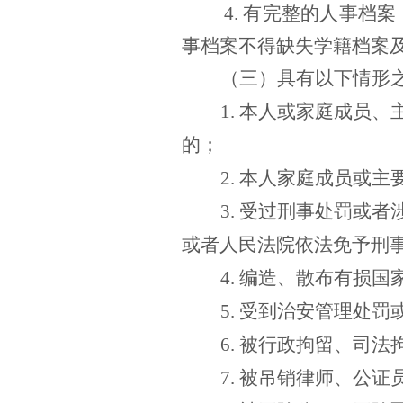
4
.
有完整的人事档案
事档案不得缺失学籍档案
（三）具有以下情形
1.
本人或家庭成员、
的；
2.
本人家庭成员或主
3.
受过刑事处罚或者
或者人民法院依法免予刑
4.
编造、散布有损国
5.
受到治安管理处罚
6.
被行政拘留、司法
7.
被吊销律师、公证