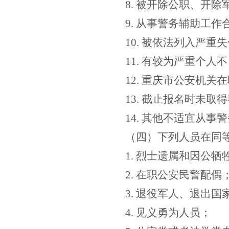
8.
被开除公职、开除
9.
从事警务辅助工作
10.
被依法列入严重失
11.
有较为严重个人不
12.
重庆市公安机关在
13.
截止报名时未取得
14.
其他不适宜从事警
（四）下列人员在同
1.
烈士遗属和因公牺
2.
在职公安民警配偶
3.
退役军人、退出国
4.
见义勇为人员；